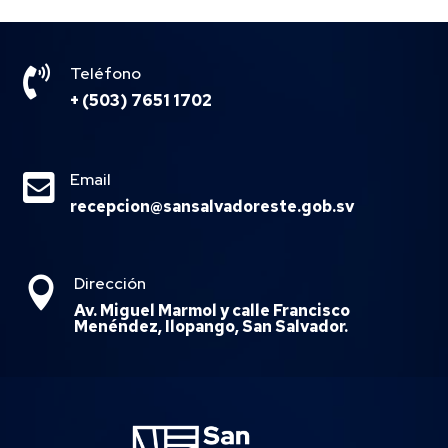

Teléfono
+ (503) 7651 1702

Email
recepcion@sansalvadoreste.gob.sv
Dirección

Av. Miguel Marmol y calle Francisco
Menéndez, Ilopango, San Salvador.