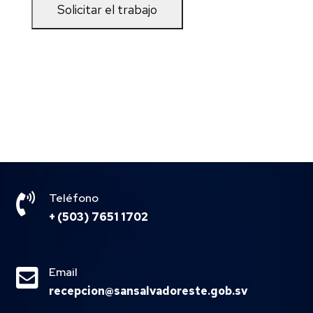

Teléfono
+ (503) 7651 1702

Email
recepcion@sansalvadoreste.gob.sv