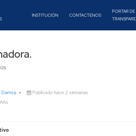
PORTAR DE
INSTITUCIÓN
CONTACTENOS
S
TRANSPARE
nadora.
2026
al Damsa.
Publicado hace 2 semanas
 Año
tivo