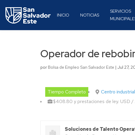
SERVICIOS
INICIO
NOTICIAS
MUNICIPALE
Operador de rebobi
por
Bolsa de Empleo San Salvador Este
|
Jul 27, 
Tiempo Completo
Centro industri
$408.80 y prestaciones de ley. USD /
Soluciones de Talento Opera