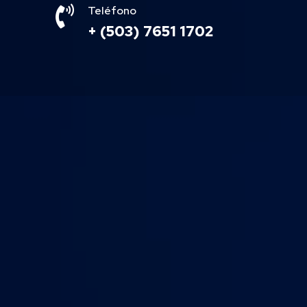

Teléfono
+ (503) 7651 1702