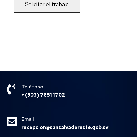

Teléfono
+ (503) 7651 1702

Email
recepcion@sansalvadoreste.gob.sv