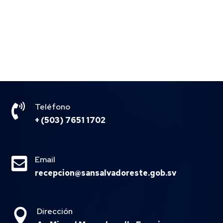

Teléfono
+ (503) 7651 1702

Email
recepcion@sansalvadoreste.gob.sv
Dirección
