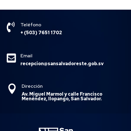

Teléfono
+ (503) 7651 1702

Email
recepcion@sansalvadoreste.gob.sv
Dirección

Av. Miguel Marmol y calle Francisco
Menéndez, Ilopango, San Salvador.