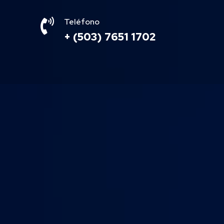

Teléfono
+ (503) 7651 1702