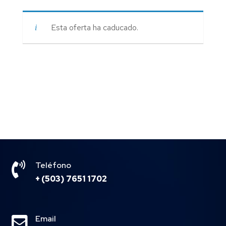
Esta oferta ha caducado.

Teléfono
+ (503) 7651 1702

Email