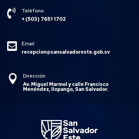

Teléfono
+ (503) 7651 1702

Email
recepcion@sansalvadoreste.gob.sv
Dirección

Av. Miguel Marmol y calle Francisco
Menéndez, Ilopango, San Salvador.