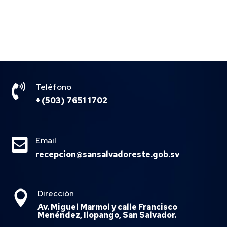

Teléfono
+ (503) 7651 1702

Email
recepcion@sansalvadoreste.gob.sv
Dirección

Av. Miguel Marmol y calle Francisco
Menéndez, Ilopango, San Salvador.