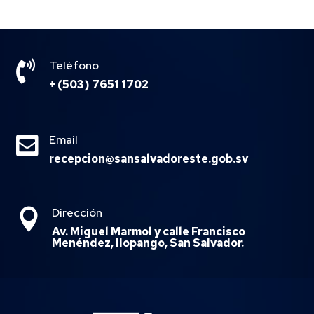

Teléfono
+ (503) 7651 1702

Email
recepcion@sansalvadoreste.gob.sv
Dirección

Av. Miguel Marmol y calle Francisco
Menéndez, Ilopango, San Salvador.