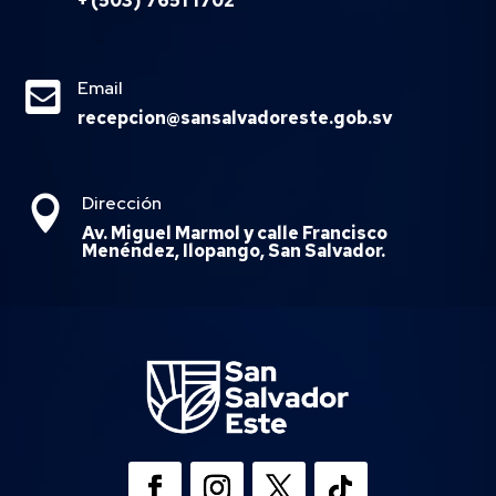
+ (503) 7651 1702

Email
recepcion@sansalvadoreste.gob.sv
Dirección

Av. Miguel Marmol y calle Francisco
Menéndez, Ilopango, San Salvador.