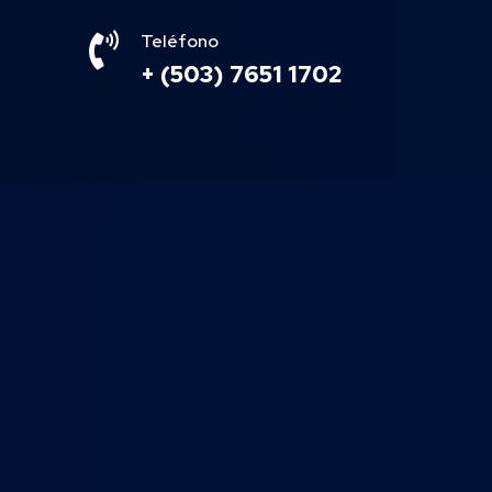

Teléfono
+ (503) 7651 1702