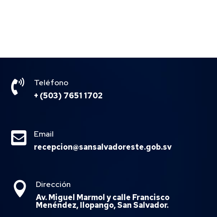

Teléfono
+ (503) 7651 1702

Email
recepcion@sansalvadoreste.gob.sv
Dirección

Av. Miguel Marmol y calle Francisco
Menéndez, Ilopango, San Salvador.