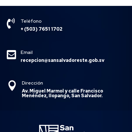

Teléfono
+ (503) 7651 1702

Email
recepcion@sansalvadoreste.gob.sv
Dirección

Av. Miguel Marmol y calle Francisco
Menéndez, Ilopango, San Salvador.