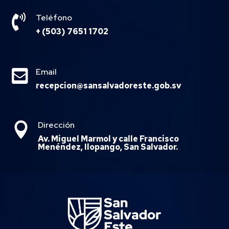

Teléfono
+ (503) 7651 1702

Email
recepcion@sansalvadoreste.gob.sv
Dirección

Av. Miguel Marmol y calle Francisco
Menéndez, Ilopango, San Salvador.