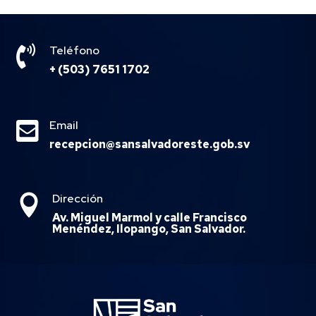

Teléfono
+ (503) 7651 1702

Email
recepcion@sansalvadoreste.gob.sv
Dirección

Av. Miguel Marmol y calle Francisco
Menéndez, Ilopango, San Salvador.