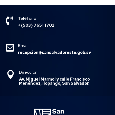

Teléfono
+ (503) 7651 1702

Email
recepcion@sansalvadoreste.gob.sv
Dirección

Av. Miguel Marmol y calle Francisco
Menéndez, Ilopango, San Salvador.