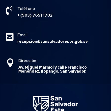

Teléfono
+ (503) 7651 1702

Email
recepcion@sansalvadoreste.gob.sv
Dirección

Av. Miguel Marmol y calle Francisco
Menéndez, Ilopango, San Salvador.