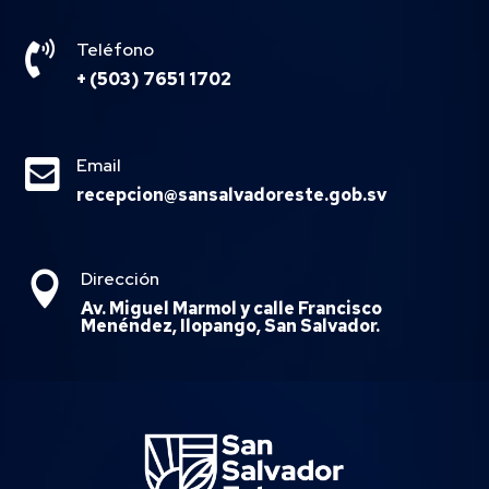

Teléfono
+ (503) 7651 1702

Email
recepcion@sansalvadoreste.gob.sv
Dirección

Av. Miguel Marmol y calle Francisco
Menéndez, Ilopango, San Salvador.