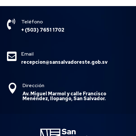

Teléfono
+ (503) 7651 1702

Email
recepcion@sansalvadoreste.gob.sv
Dirección

Av. Miguel Marmol y calle Francisco
Menéndez, Ilopango, San Salvador.