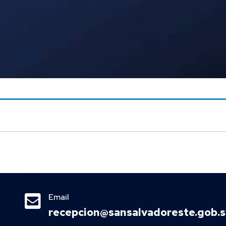

Email
recepcion@sansalvadoreste.gob.s