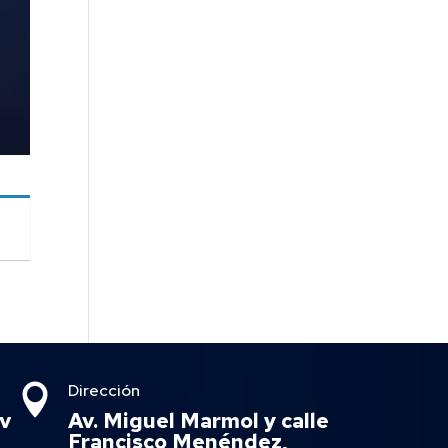
Dirección

v
Av. Miguel Marmol y calle
Francisco Menéndez,